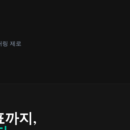
퍼링 제로
표까지,