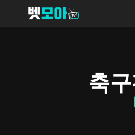
콘
텐
츠
로
바
로
가
기
축구