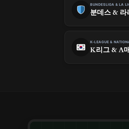
BUNDESLIGA & LA L
분데스 & 
K-LEAGUE & NATION
K리그 & A