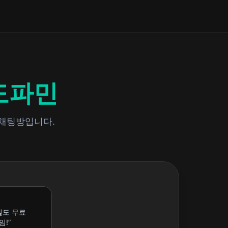
도파민
 채팅방입니다.
질도 무료
!”