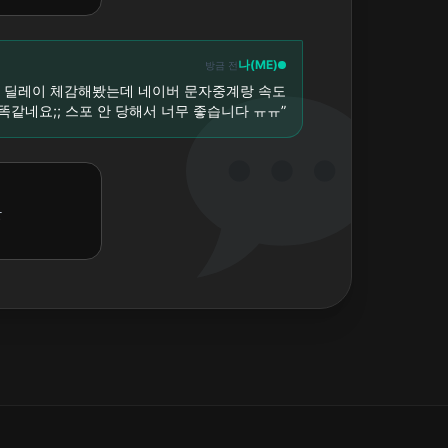
나(ME)
방금 전
때 딜레이 체감해봤는데 네이버 문자중계랑 속도
똑같네요;; 스포 안 당해서 너무 좋습니다 ㅠㅠ”
단