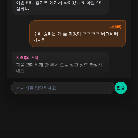
이번 KBL 경기도 여기서 봐야겠네요 화질 4K
실화냐
나(ME)
수비 뚫리는 거 폼 미쳤다 ㅋㅋㅋㅋ 버저비터
가자!!
자유투마스터
파울 관대하게 안 부네 오늘 심판 성향 확실하
네요
메시지를 입력하세요…
전송