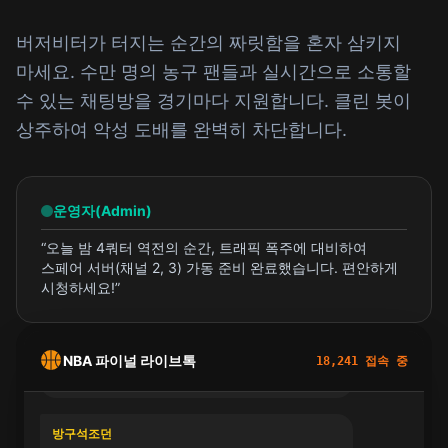
버저비터가 터지는 순간의 짜릿함을 혼자 삼키지
마세요. 수만 명의 농구 팬들과 실시간으로 소통할
수 있는 채팅방을 경기마다 지원합니다. 클린 봇이
상주하여 악성 도배를 완벽히 차단합니다.
운영자(Admin)
“오늘 밤 4쿼터 역전의 순간, 트래픽 폭주에 대비하여
농잘알
스페어 서버(채널 2, 3) 가동 준비 완료했습니다. 편안하게
와 르브론 아직도 저 폼이 나오네 ㄷㄷㄷ
시청하세요!”
골스우승기원
커리 3점슛 진짜 미쳤다 ㅋㅋㅋㅋ 스크린 타고
NBA 파이널 라이브톡
18,241 접속 중
빠지는 속도 보소
방구석조던