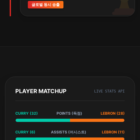
글로벌 동시 송출
PLAYER MATCHUP
LIVE STATS API
CURRY (32)
POINTS (득점)
LEBRON (28)
CURRY (6)
ASSISTS (어시스트)
LEBRON (11)