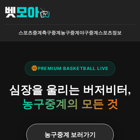
콘
텐
츠
로
스포츠중계
축구중계
농구중계
야구중계
스포츠정보
바
로
가
기
PREMIUM BASKETBALL LIVE
심장을 울리는 버저비터,
농구중계의 모든 것
농구중계 보러가기