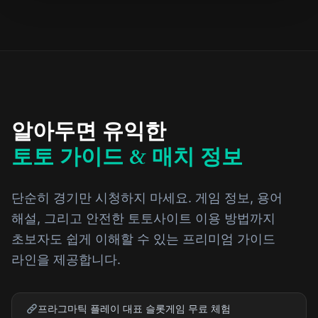
알아두면 유익한
토토 가이드 & 매치 정보
단순히 경기만 시청하지 마세요. 게임 정보, 용어
해설, 그리고 안전한 토토사이트 이용 방법까지
초보자도 쉽게 이해할 수 있는 프리미엄 가이드
라인을 제공합니다.
프라그마틱 플레이 대표 슬롯게임 무료 체험