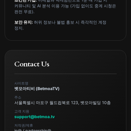
커뮤니티 및 AI 분석 이용 가능 (가입 없이도 중계 시청은
완전 무료).
보안 유지:
허위 정보나 불법 홍보 시 즉각적인 계정
정지.
Contact Us
사이트명
벳모아티비 (BetmoaTV)
주소
서울특별시 마포구 월드컵북로 123, 벳모아빌딩 10층
고객 지원
support@betmoa.tv
저작권/제휴
ip@ / partnership@